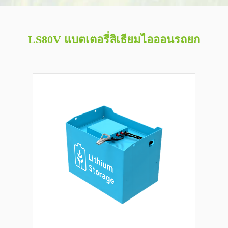
LS80V แบตเตอรี่ลิเธียมไอออนรถยก