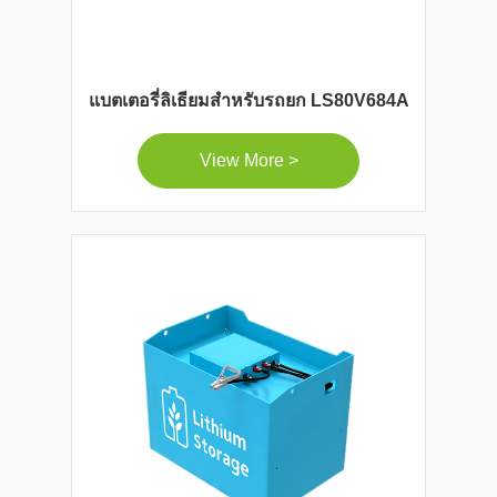
แบตเตอรี่ลิเธียมสำหรับรถยก LS80V684A
View More >