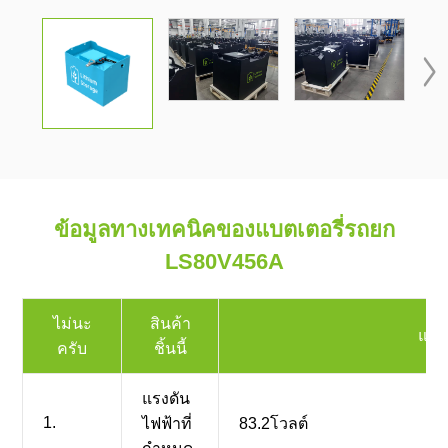

ข้อมูลทางเทคนิคของแบตเตอรี่รถยก
LS80V456A
ไม่นะ
สินค้า
แพ็
ครับ
ชิ้นนี้
แรงดัน
1.
ไฟฟ้าที่
83.2โวลต์