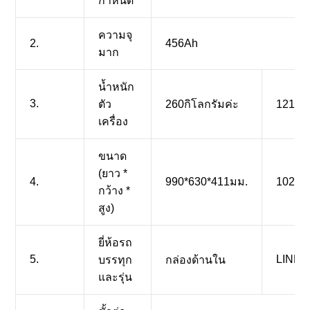
กำหนด
ความจุ
2.
456Ah
มาก
น้ำหนัก
3.
ตัว
260กิโลกรัมค่ะ
1210กิ
เครื่อง
ขนาด
(ยาว *
4.
990*630*411มม.
1025*
กว้าง *
สูง)
ยี่ห้อรถ
5.
LINDE
บรรทุก
กล่องด้านใน
และรุ่น