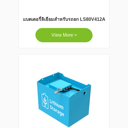
แบตเตอรี่ลิเธียมสำหรับรถยก LS80V412A
View More >