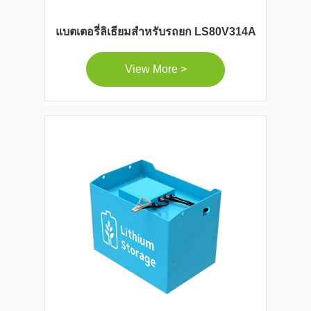
แบตเตอรี่ลิเธียมสำหรับรถยก LS80V314A
View More >