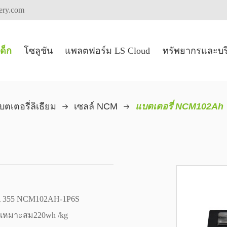
tery.com
ด็ก
โซลูชัน
แพลตฟอร์ม LS Cloud
ทรัพยากรและบร
็บพลังงาน
่อนที่ไฟฟ้า
รถแทรกเตอร์ไฟฟ้ารถแทรกเตอร์
รถบรรทุกไฟฟ้า fication
ยานพาหนะเชิงพาณิชย์
ไปรษณีย์ยานพาหนะ
บตเตอรี่ลิเธียม
เซลล์ NCM
แบตเตอรี่ NCM102Ah
VDA 355 NCM102AH-1P6S
งเหมาะสม220wh /kg