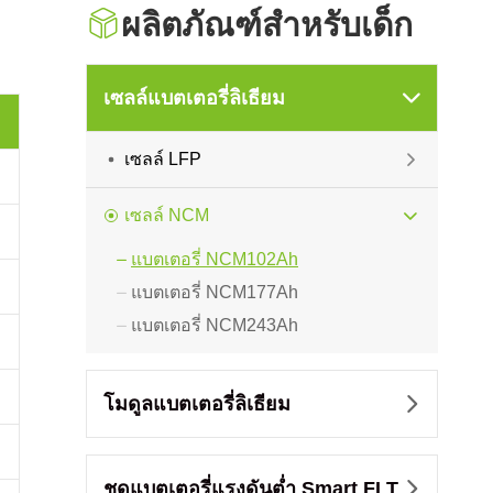

ผลิตภัณฑ์สำหรับเด็ก
เซลล์แบตเตอรี่ลิเธียม

เซลล์ LFP

เซลล์ NCM

แบตเตอรี่ NCM102Ah

แบตเตอรี่ NCM177Ah

แบตเตอรี่ NCM243Ah

โมดูลแบตเตอรี่ลิเธียม

ชุดแบตเตอรี่แรงดันต่ำ Smart FLT
