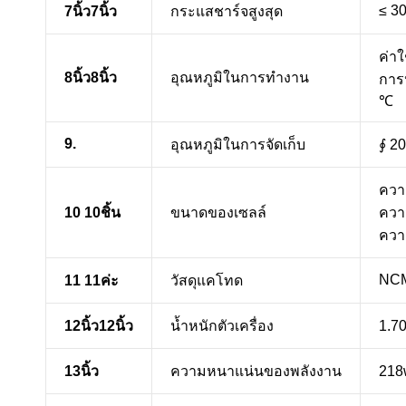
≤ 3
7นิ้ว7นิ้ว
กระแสชาร์จสูงสุด
ค่าใ
8นิ้ว8นิ้ว
อุณหภูมิในการทำงาน
การ
℃
9.
อุณหภูมิในการจัดเก็บ
∮ 2
ควา
10 10ชิ้น
ขนาดของเซลล์
ควา
ควา
NCM
11 11ค่ะ
วัสดุแคโทด
12นิ้ว12นิ้ว
น้ำหนักตัวเครื่อง
1.70
13นิ้ว
ความหนาแน่นของพลังงาน
218