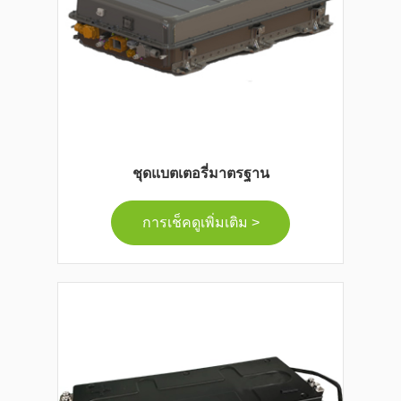
ชุดแบตเตอรี่มาตรฐาน
การเช็คดูเพิ่มเติม >