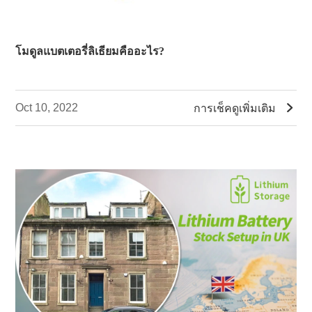
โมดูลแบตเตอรี่ลิเธียมคืออะไร?

Oct 10, 2022
การเช็คดูเพิ่มเติม