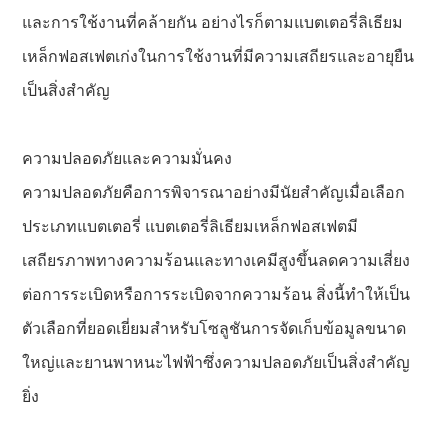
และการใช้งานที่คล้ายกัน อย่างไรก็ตามแบตเตอรี่ลิเธียม
เหล็กฟอสเฟตเก่งในการใช้งานที่มีความเสถียรและอายุยืน
เป็นสิ่งสำคัญ
ความปลอดภัยและความมั่นคง
ความปลอดภัยคือการพิจารณาอย่างมีนัยสำคัญเมื่อเลือก
ประเภทแบตเตอรี่ แบตเตอรี่ลิเธียมเหล็กฟอสเฟตมี
เสถียรภาพทางความร้อนและทางเคมีสูงขึ้นลดความเสี่ยง
ต่อการระเบิดหรือการระเบิดจากความร้อน สิ่งนี้ทำให้เป็น
ตัวเลือกที่ยอดเยี่ยมสำหรับโซลูชันการจัดเก็บข้อมูลขนาด
ใหญ่และยานพาหนะไฟฟ้าซึ่งความปลอดภัยเป็นสิ่งสำคัญ
ยิ่ง