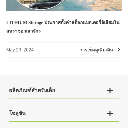
LITHIUM Storage ประกาศตั้งค่าสต็อกแบตเตอรี่ลิเธียมใน
สหราชอาณาจักร

May 29, 2024
การเช็คดูเพิ่มเติม

ผลิตภัณฑ์สำหรับเด็ก

โซลูชัน