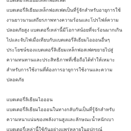
แบตเตอรี่ลิเธียมเหล็กฟอสเฟต
แบตเตอรี่ลิเธียมเหล็กฟอสเฟตเป็นที่รู้จักสำหรับอายุการใช้
งานยาวนานเสถียรภาพทางความร้อนและโปรไฟล์ความ
ปลอดภัยสูง แบตเตอรี่เหล่านี้มีโอกาสน้อยที่จะร้อนมากเกิน
ไปและจับไฟเมื่อเทียบกับแบตเตอรี่ลิเธียมไอออนอื่นๆ
ประโยชน์ของแบตเตอรี่ลิเธียมเหล็กฟอสเฟตขยายไปสู่
ความทนทานและประสิทธิภาพที่เชื่อถือได้ทำให้เหมาะ
สำหรับการใช้งานที่ต้องการอายุการใช้งานและความ
ปลอดภัย
แบตเตอรี่ลิเธียมไอออน
แบตเตอรี่ลิเธียมไอออนในทางกลับกันเป็นที่รู้จักสำหรับ
ความหนาแน่นของพลังงานสูงและลักษณะน้ำหนักเบา
แบตเตอรี่เหล่านี้ใช้กันอย่างแพร่หลายในอุปกรณ์