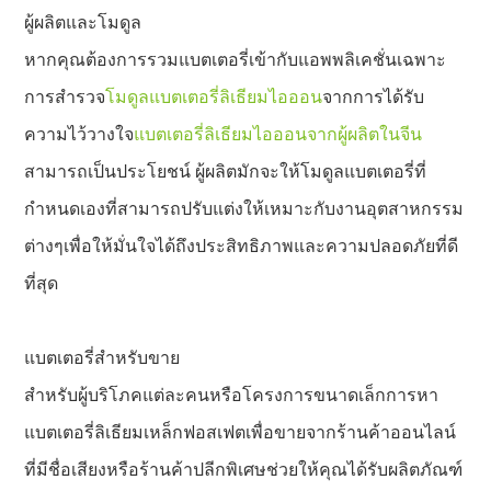
ผู้ผลิตและโมดูล
หากคุณต้องการรวมแบตเตอรี่เข้ากับแอพพลิเคชั่นเฉพาะ
การสำรวจ
โมดูลแบตเตอรี่ลิเธียมไอออน
จากการได้รับ
ความไว้วางใจ
แบตเตอรี่ลิเธียมไอออนจากผู้ผลิตในจีน
สามารถเป็นประโยชน์ ผู้ผลิตมักจะให้โมดูลแบตเตอรี่ที่
กำหนดเองที่สามารถปรับแต่งให้เหมาะกับงานอุตสาหกรรม
ต่างๆเพื่อให้มั่นใจได้ถึงประสิทธิภาพและความปลอดภัยที่ดี
ที่สุด
แบตเตอรี่สำหรับขาย
สำหรับผู้บริโภคแต่ละคนหรือโครงการขนาดเล็กการหา
แบตเตอรี่ลิเธียมเหล็กฟอสเฟตเพื่อขายจากร้านค้าออนไลน์
ที่มีชื่อเสียงหรือร้านค้าปลีกพิเศษช่วยให้คุณได้รับผลิตภัณฑ์