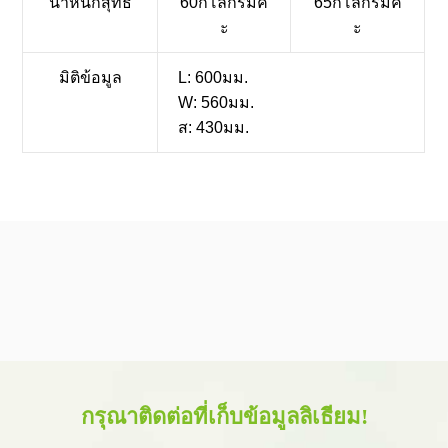
น้ำหนักสุทธิ
60กิโลกรัมค่
65กิโลกรัมค่
ะ
ะ
มิติข้อมูล
L: 600มม.
W: 560มม.
ส: 430มม.
กรุณาติดต่อที่เก็บข้อมูลลิเธียม!